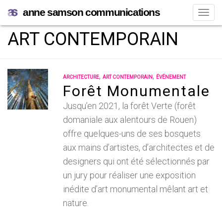
anne samson communications
Navi
ART CONTEMPORAIN
,
,
ARCHITECTURE
ART CONTEMPORAIN
ÉVÉNEMENT
Forêt Monumentale
Jusqu’en 2021, la forêt Verte (forêt
domaniale aux alentours de Rouen)
offre quelques-uns de ses bosquets
aux mains d’artistes, d’architectes et de
designers qui ont été sélectionnés par
un jury pour réaliser une exposition
inédite d’art monumental mêlant art et
nature.