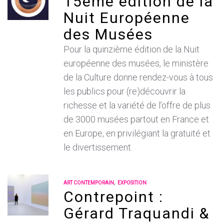
15ème édition de la
Nuit Européenne
des Musées
Pour la quinzième édition de la Nuit
européenne des musées, le ministère
de la Culture donne rendez-vous à tous
les publics pour (re)découvrir la
richesse et la variété de l’offre de plus
de 3000 musées partout en France et
en Europe, en privilégiant la gratuité et
le divertissement.
,
ART CONTEMPORAIN
EXPOSITION
Contrepoint :
Gérard Traquandi &