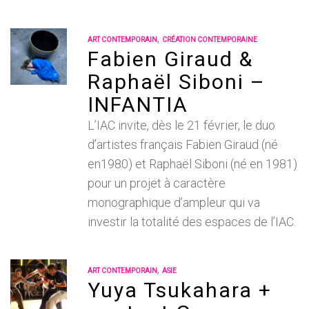
,
ART CONTEMPORAIN
CRÉATION CONTEMPORAINE
Fabien Giraud &
Raphaël Siboni –
INFANTIA
L’IAC invite, dès le 21 février, le duo
d’artistes français Fabien Giraud (né
en1980) et Raphaël Siboni (né en 1981)
pour un projet à caractère
monographique d’ampleur qui va
investir la totalité des espaces de l’IAC.
,
ART CONTEMPORAIN
ASIE
Yuya Tsukahara +