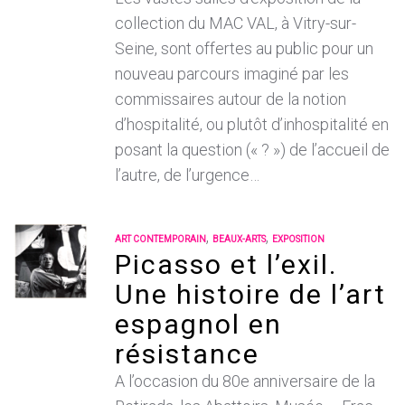
collection du MAC VAL, à Vitry-sur-
Seine, sont offertes au public pour un
nouveau parcours imaginé par les
commissaires autour de la notion
d’hospitalité, ou plutôt d’inhospitalité en
posant la question (« ? ») de l’accueil de
l’autre, de l’urgence…
,
,
ART CONTEMPORAIN
BEAUX-ARTS
EXPOSITION
Picasso et l’exil.
Une histoire de l’art
espagnol en
résistance
A l’occasion du 80e anniversaire de la