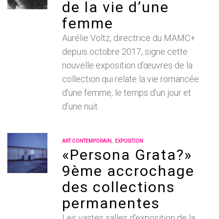
de la vie d’une
femme
Aurélie Voltz, directrice du MAMC+
depuis octobre 2017, signe cette
nouvelle exposition d’œuvres de la
collection qui relate la vie romancée
d’une femme, le temps d’un jour et
d’une nuit.
,
ART CONTEMPORAIN
EXPOSITION
«Persona Grata?»
9ème accrochage
des collections
permanentes
Les vastes salles d’exposition de la