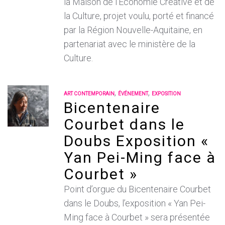
la Maison de l’Économie Créative et de
la Culture, projet voulu, porté et financé
par la Région Nouvelle-Aquitaine, en
partenariat avec le ministère de la
Culture.
,
,
ART CONTEMPORAIN
ÉVÉNEMENT
EXPOSITION
Bicentenaire
Courbet dans le
Doubs Exposition «
Yan Pei-Ming face à
Courbet »
Point d’orgue du Bicentenaire Courbet
dans le Doubs, l’exposition « Yan Pei-
Ming face à Courbet » sera présentée