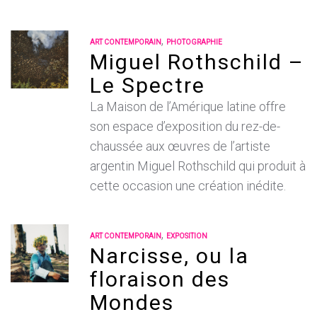
,
ART CONTEMPORAIN
PHOTOGRAPHIE
Miguel Rothschild –
Le Spectre
La Maison de l’Amérique latine offre
son espace d’exposition du rez-de-
chaussée aux œuvres de l’artiste
argentin Miguel Rothschild qui produit à
cette occasion une création inédite.
,
ART CONTEMPORAIN
EXPOSITION
Narcisse, ou la
floraison des
Mondes