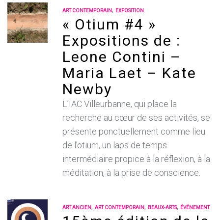
,
ART CONTEMPORAIN
EXPOSITION
« Otium #4 »
Expositions de :
Leone Contini –
Maria Laet – Kate
Newby
L’IAC Villeurbanne, qui place la
recherche au cœur de ses activités, se
présente ponctuellement comme lieu
de l’otium, un laps de temps
intermédiaire propice à la réflexion, à la
méditation, à la prise de conscience.
,
,
,
ART ANCIEN
ART CONTEMPORAIN
BEAUX-ARTS
ÉVÉNEMENT