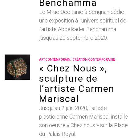
Benchamma
Le Mrac Occitanie à Sérignan dédie
une exposition à l’univers spirituel de
l’artiste Abdelkader Benchamma
jusqu’au 20 septembre 2020.
,
ART CONTEMPORAIN
CRÉATION CONTEMPORAINE
« Chez Nous »,
sculpture de
l’artiste Carmen
Mariscal
Jusqu’au 2 juin 2020, l’artiste
plasticienne Carmen Mariscal installe
son oeuvre « Chez nous » sur la Place
du Palais Royal.