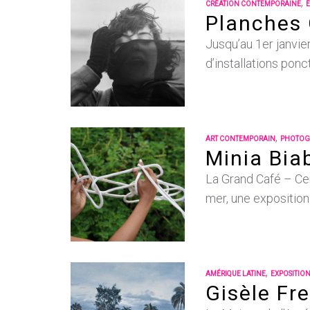
,
CRÉATION CONTEMPORAINE
Planches 
Jusqu’au 1er janvier
d’installations pon
,
ART CONTEMPORAIN
PHOTOG
Minia Bia
La Grand Café – Cen
mer, une exposition
,
AMÉRIQUE LATINE
EXPOSITIO
Gisèle Fr