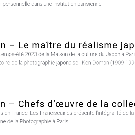
 personnelle dans une institution parisienne.
 – Le maître du réalisme ja
ntemps-été 2023 de la Maison de la culture du Japon à Paris
toire de la photographie japonaise : Ken Domon (1909-199
nn – Chefs d’œuvre de la coll
is en France, Les Franciscaines présente l’intégralité de l
e de la Photographie à Paris.