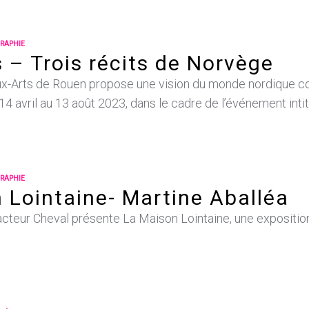
RAPHIE
– Trois récits de Norvège
x-Arts de Rouen propose une vision du monde nordique 
4 avril au 13 août 2023, dans le cadre de l’événement inti
RAPHIE
 Lointaine- Martine Aballéa
facteur Cheval présente La Maison Lointaine, une exposit