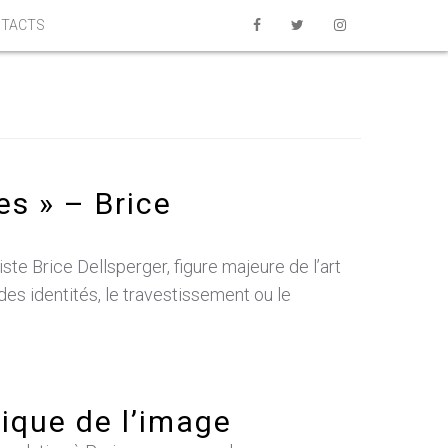
TACTS
es » – Brice
e Brice Dellsperger, figure majeure de l’art
es identités, le travestissement ou le
tique de l’image