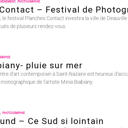
,
ÉVÉNEMENT
PHOTOGRAPHIE
Contact – Festival de Photog
, le festival Planches Contact investira la ville de Deauvil
ctués de plusieurs rendez-vous.
RAPHIE
biany- pluie sur mer
tre d’art contemporain à Saint-Nazaire est heureux d’accu
 monographique de l’artiste Minia Biabiany.
,
N
PHOTOGRAPHIE
eund – Ce Sud si lointain