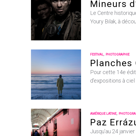
Mineurs d
Le Centre historiqu
Youry Bilak, à déco
,
FESTIVAL
PHOTOGRAPHIE
Planches 
Pour cette 14e édit
d’expositions à ciel
,
AMÉRIQUE LATINE
PHOTOGRA
Paz Erráz
Jusqu’au 24 janvier