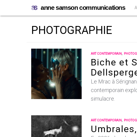
anne samson communications
PHOTOGRAPHIE
,
ART CONTEMPORAIN
PHOTOG
Biche et 
Dellsperg
Le Mrac à Sérignan 
contemporain explor
simulacre.
,
ART CONTEMPORAIN
PHOTOG
Umbrales,