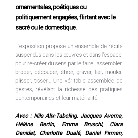
ornementales, poétiques ou
politiquement engagées, flirtant avec le
sacré ou le domestique.
L’exposition propose un ensemble de récits
suspendus dans les œuvres et dans l’espace,
pour re-créer du sens par le faire : assembler,
broder, découper, étirer, graver, lier, mouler,
plisser, tisser… Une véritable assemblée de
gestes, révélant la richesse des pratiques
contemporaines et leur matérialité.
Avec : Nils Alix-Tabeling, Jacques Averna,
Hélène Bertin, Emma Bruschi, Clara
Denidet, Charlotte Dualé, Daniel Firman,