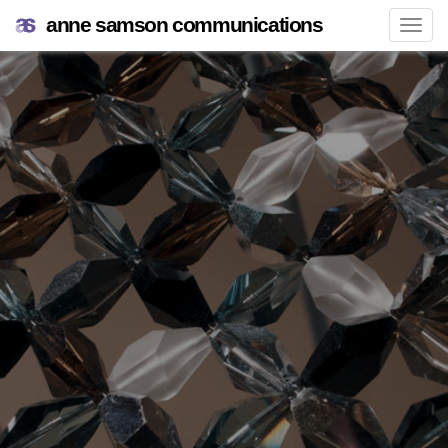
anne samson communications
Navi