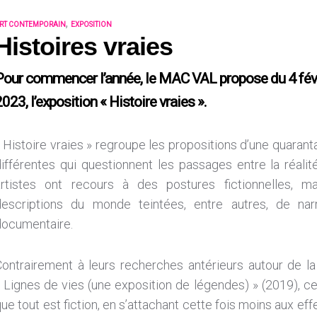
,
RT CONTEMPORAIN
EXPOSITION
Histoires vraies
Pour commencer l’année, le MAC VAL propose du 4 fév
023, l’exposition « Histoire vraies ».
 Histoire vraies » regroupe les propositions d’une quarant
ifférentes qui questionnent les passages entre la réalité 
artistes ont recours à des postures fictionnelles, m
descriptions du monde teintées, entre autres, de nar
documentaire.
Contrairement à leurs recherches antérieurs autour de l
 Lignes de vies (une exposition de légendes) » (2019), cett
ue tout est fiction, en s’attachant cette fois moins aux effet