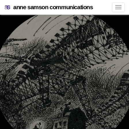
anne samson communications
Navi