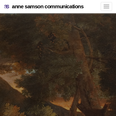
anne samson communications
Navi