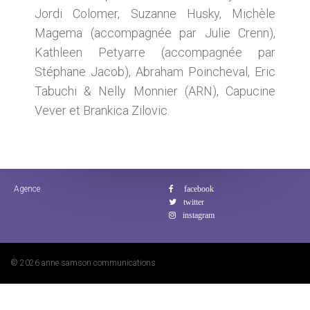
Jordi Colomer, Suzanne Husky, Michèle
Magema (accompagnée par Julie Crenn),
Kathleen Petyarre (accompagnée par
Stéphane Jacob), Abraham Poincheval, Eric
Tabuchi & Nelly Monnier (ARN), Capucine
Vever et Brankica Zilovic.
Agence
© 2026 anne samson communications