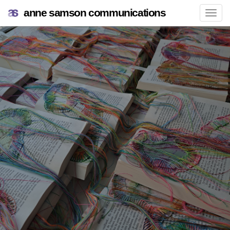
anne samson communications
Navi