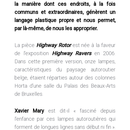
la manière dont ces endroits, à la fois
communs et extraordinaires, génèrent un
langage plastique propre et nous permet,
par là-même, de nous les approprier.
La pièce
Highway Rotor
est née à la faveur
de l’exposition
Highway Ravers
en 2006.
Dans cette première version, onze lampes,
caractéristiques du paysage autoroutier
belge, étaient réparties autour des colonnes
Horta d’une salle du Palais des Beaux-Arts
de Bruxelles.
Xavier Mary
est dit-il « fasciné depuis
l’enfance par ces lampes autoroutières qui
forment de longues lignes sans début ni fin ».