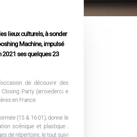
es lieux culturels, à sonder
Wooshing Machine, impulsé
en 2021 ses quelques 23
 l’occasion de découvrir des
Closing Party (arrivederci e
ères en France.
ormée (15 & 16.01), donne le
ation scénique et plastique :
s de répertoire, le tout suivi