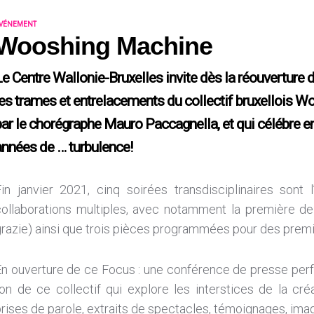
VÉNEMENT
Wooshing Machine
Le Centre Wallonie-Bruxelles invite dès la réouverture d
les trames et entrelacements du collectif bruxellois 
par le chorégraphe Mauro Paccagnella, et qui célébre 
années de … turbulence!
Fin janvier 2021, cinq soirées transdisciplinaires sont
collaborations multiples, avec notamment la première de 
razie) ainsi que trois pièces programmées pour des premi
En ouverture de ce Focus : une conférence de presse perf
on de ce collectif qui explore les interstices de la cré
rises de parole, extraits de spectacles, témoignages, image