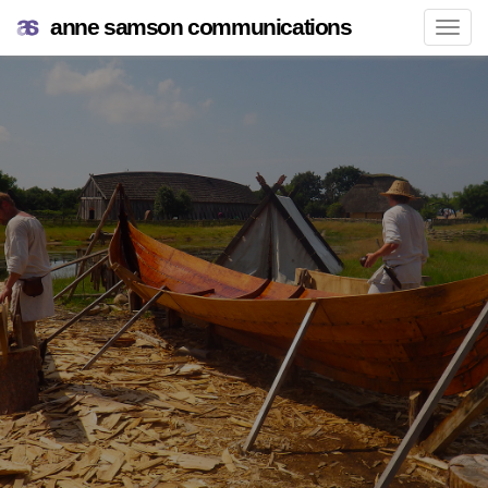
anne samson communications
Navi