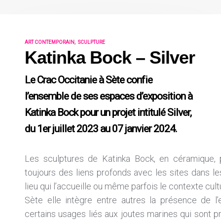
,
ART CONTEMPORAIN
SCULPTURE
Katinka Bock – Silver
Le Crac Occitanie à Sète confie
l’ensemble de ses espaces d’exposition à
Katinka Bock pour un projet intitulé Silver,
du 1er juillet 2023 au 07 janvier 2024.
Les sculptures de Katinka Bock, en céramique, p
toujours des liens profonds avec les sites dans le
lieu qui l’accueille ou même parfois le contexte cultur
Sète elle intègre entre autres la présence de l
certains usages liés aux joutes marines qui sont p