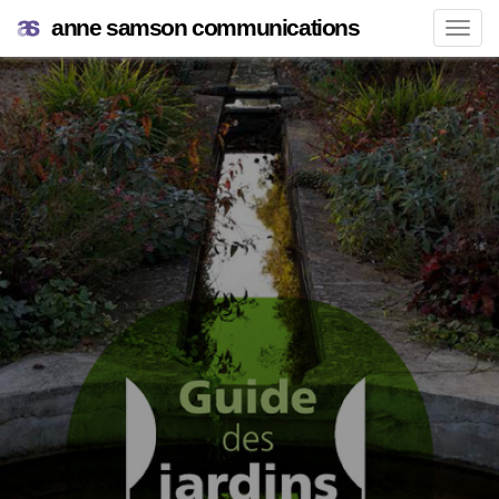
anne samson communications
Navi