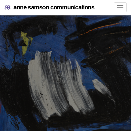
anne samson communications
Navi