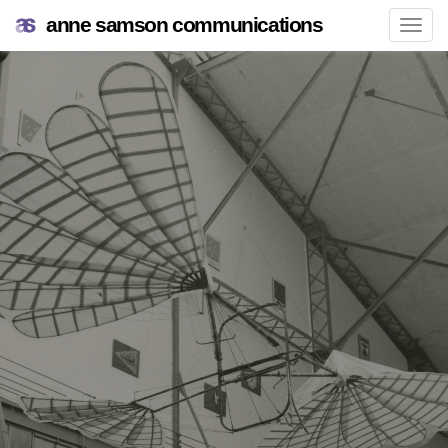
anne samson communications
Navi