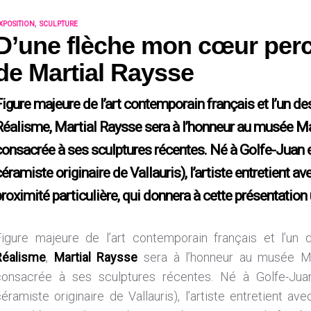
,
XPOSITION
SCULPTURE
D’une flèche mon cœur perc
de Martial Raysse
Figure majeure de l’art contemporain français et l’un 
Réalisme, Martial Raysse sera à l’honneur au musée Ma
consacrée à ses sculptures récentes. Né à Golfe-Juan e
éramiste originaire de Vallauris), l’artiste entretient av
roximité particulière, qui donnera à cette présentation u
Figure majeure de l’art contemporain français et l’un
Réalisme
,
Martial Raysse
sera à l’honneur au musée Ma
consacrée à ses sculptures récentes. Né à Golfe-Juan
éramiste originaire de Vallauris), l’artiste entretient av