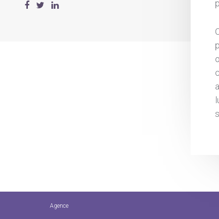
p
a
s
Agence