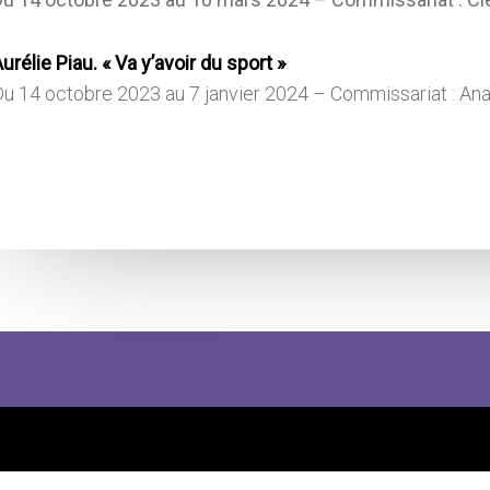
urélie Piau. « Va y’avoir du sport »
Du 14 octobre 2023 au 7 janvier 2024 – Commissariat : An