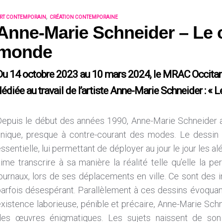
,
RT CONTEMPORAIN
CRÉATION CONTEMPORAINE
Anne-Marie Schneider – Le c
monde
Du 14 octobre 2023 au 10 mars 2024, le MRAC Occitani
édiée au travail de l’artiste Anne-Marie Schneider : « L
Depuis le début des années 1990, Anne-Marie Schneider 
unique, presque à contre-courant des modes. Le dessin
ssentielle, lui permettant de déployer au jour le jour les al
ime transcrire à sa manière la réalité telle qu’elle la per
ournaux, lors de ses déplacements en ville. Ce sont des i
parfois désespérant. Parallèlement à ces dessins évoqua
xistence laborieuse, pénible et précaire, Anne-Marie Schn
des œuvres énigmatiques. Les sujets naissent de son 