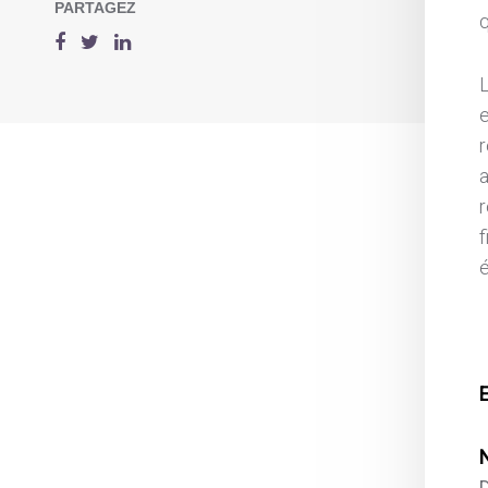
PARTAGEZ
q
r
f
é
E