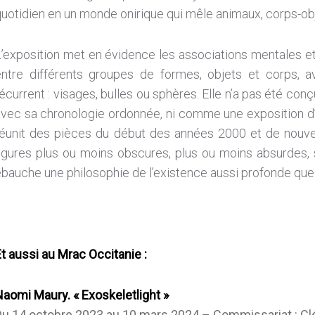
uotidien en un monde onirique qui mêle animaux, corps-ob
L’exposition met en évidence les associations mentales e
entre différents groupes de formes, objets et corps, 
écurrent : visages, bulles ou sphères. Elle n’a pas été c
avec sa chronologie ordonnée, ni comme une exposition d’
réunit des pièces du début des années 2000 et de nouve
igures plus ou moins obscures, plus ou moins absurdes, s
bauche une philosophie de l’existence aussi profonde que
t aussi au Mrac Occitanie :
Naomi Maury.
« Exoskeletlight »
Du 14 octobre 2023 au 10 mars 2024 – Commissariat : C