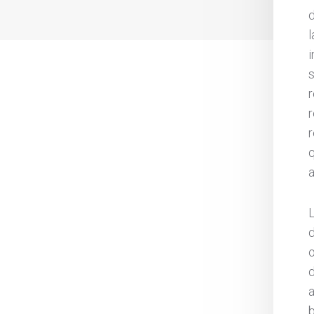
d
l
i
r
q
a
L
d
o
b