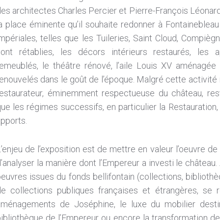
es architectes Charles Percier et Pierre-François Léonar
a place éminente qu’il souhaite redonner à Fontaineblea
mpériales, telles que les Tuileries, Saint Cloud, Compièg
sont rétablies, les décors intérieurs restaurés, le
remeublés, le théâtre rénové, l’aile Louis XV aménagée p
enouvelés dans le goût de l’époque. Malgré cette activité
restaurateur, éminemment respectueuse du château, reste 
ue les régimes successifs, en particulier la Restauration,
pports.
’enjeu de l’exposition est de mettre en valeur l’oeuvre d
’analyser la manière dont l’Empereur a investi le château.
euvres issues du fonds bellifontain (collections, biblioth
de collections publiques françaises et étrangères, se 
aménagements de Joséphine, le luxe du mobilier destiné
ibliothèque de l’Empereur ou encore la transformation de 