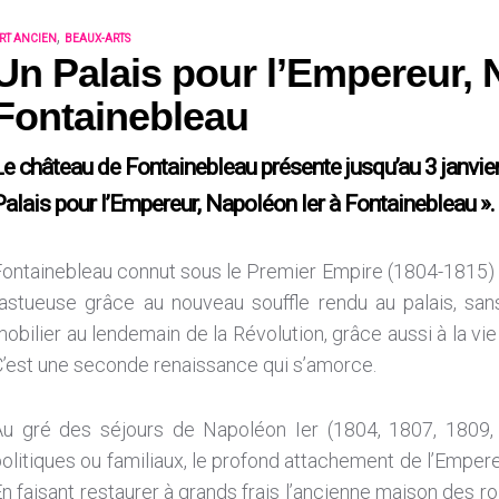
,
RT ANCIEN
BEAUX-ARTS
Un Palais pour l’Empereur, 
Fontainebleau
Le château de Fontainebleau présente jusqu’au 3 janvier
Palais pour l’Empereur, Napoléon Ier à Fontainebleau ».
Fontainebleau connut sous le Premier Empire (1804-1815) 
fastueuse grâce au nouveau souffle rendu au palais, san
obilier au lendemain de la Révolution, grâce aussi à la vie 
C’est une seconde renaissance qui s’amorce.
Au gré des séjours de Napoléon I
er
(1804, 1807, 1809,
olitiques ou familiaux, le profond attachement de l’Empere
n faisant restaurer à grands frais l’ancienne maison des ro