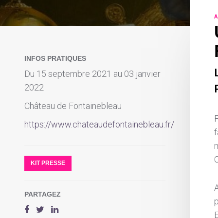
A
INFOS PRATIQUES
Du 15 septembre 2021 au 03 janvier
2022
Château de Fontainebleau
https://www.chateaudefontainebleau.fr/
m
KIT PRESSE
PARTAGEZ
p
E