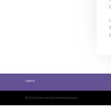
g
s
g
Agence
© 2026 anne samson communications