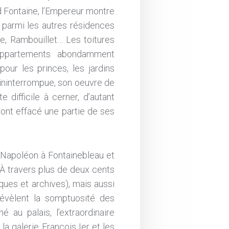
d Fontaine, l’Empereur montre
u parmi les autres résidences
ne, Rambouillet… Les toitures
s appartements abondamment
our les princes, les jardins
 ininterrompue, son oeuvre de
difficile à cerner, d’autant
 ont effacé une partie de ses
e Napoléon à Fontainebleau et
 À travers plus de deux cents
èques et archives), mais aussi
révèlent la somptuosité des
 au palais, l’extraordinaire
la galerie François I
er
et les