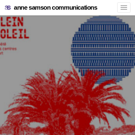
anne samson communications
Navi