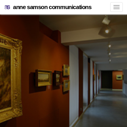
anne samson communications
Navi