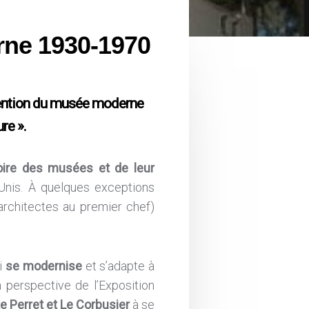
rne 1930-1970
nvention du musée moderne
re ».
toire des musées et de leur
Unis. À quelques exceptions
architectes au premier chef)
ci
se modernise
et s’adapte à
a perspective de l’Exposition
 Perret et Le Corbusier
à se