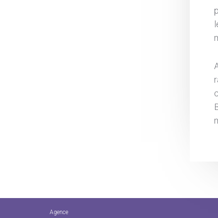
p
c
Agence