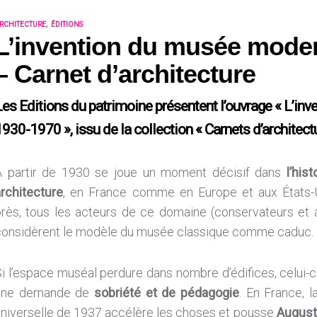
,
RCHITECTURE
ÉDITIONS
L’invention du musée mode
– Carnet d’architecture
Les Editions du patrimoine présentent l’ouvrage « L’i
930-1970 », issu de la collection « Carnets d’architectu
À partir de 1930 se joue un moment décisif dans
l’his
architecture
, en France comme en Europe et aux États-
près, tous les acteurs de ce domaine (conservateurs et 
considèrent le modèle du musée classique comme caduc.
i l’espace muséal perdure dans nombre d’édifices, celui-
une demande de
sobriété et de pédagogie
. En France, l
universelle de 1937 accélère les choses et pousse
Auguste